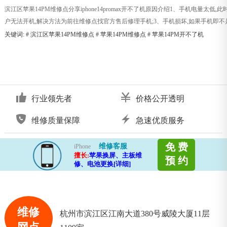
滨江区苹果14PM维修点分享iphone14promax开不了机原因介绍1、手机电量太
户无法开机,解决方法为前往维修点找官方售后修理手机;3、手机损坏,如果手机即不是
关键词: #
滨江区苹果14PM维修点
#
苹果14PM维修点
#
苹果14PM开不了机
行业领先者
价格公开透明
维修质量保障
急速优质服务
免 费
维修客服
iPhone
擅长:
苹果换屏、主板维
预 约
修、电池更换[详细]
维修
杭州市滨江区江南大道380号威陵大厦11层