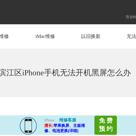
营业时
d维修
iMac维修
以旧换新
无
江区iPhone手机无法开机黑屏怎么办
免 费
维修客服
iPhone
擅长:
苹果换屏、主板维
预 约
修、电池更换[详细]