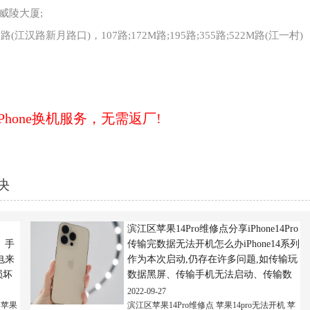
威陵大厦;
路(江汉路新月路口)，107路;172M路;195路;355路;522M路(江一村)
Phone换机服务，无需返厂!
决
滨江区苹果14Pro维修点分享iPhone14Pro
1、手
传输完数据无法开机怎么办iPhone14系列
电来
作为本次启动,仍存在许多问题,如传输玩
损坏
数据黑屏、传输手机无法启动、传输数
前往
据失败等.这是怎么回事?如何解决它?让
2022-09-27
机损
我们和小一起看看.滨江区...
苹果
滨江区苹果14Pro维修点
苹果14pro无法开机
苹