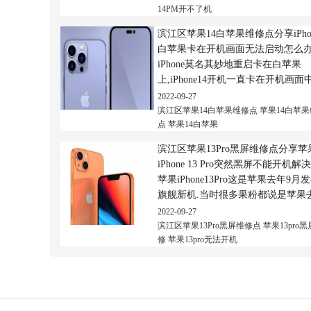
14PM开不了机
坏...
滨江区苹果14白苹果维修点分享iPhon
白苹果卡在开机画面无法启动怎么
iPhone莫名其妙地重启卡在白苹果
上,iPhone14开机一直卡在开机画面
法正常开机启动.iPhone上述14个问
2022-09-27
然都在苹果,logo状态,可称为白苹...
滨江区苹果14白苹果维修点
苹果14白苹
点
苹果14白苹果
滨江区苹果13Pro黑屏维修点分享苹
iPhone 13 Pro突然黑屏不能开机解
苹果iPhone13Pro这是苹果去年9月
旗舰新机.当时很多果粉都说是苹果
月发布的.&ldquo;13香&rdquo;,所
2022-09-27
苹果iPhone13Pro当时上...
滨江区苹果13Pro黑屏维修点
苹果13pro
修
苹果13pro无法开机