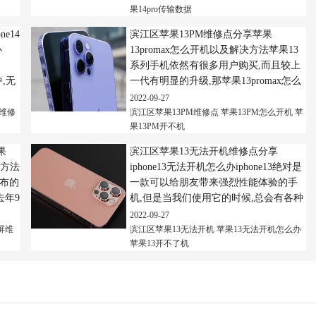
果14pro传输数据
e14
滨江区苹果13PM维修点分享苹果
办
13promax怎么开机以及解决方法苹果13
系列手机依然有很多用户购买,而且较上
中,无
一代有明显的升级,那苹果13promax怎么
题虽
开机呢?一起来看看吧~滨江区苹果13PM
2022-09-27
维修点分享苹果13promax怎么开机以
果维修
滨江区苹果13PM维修点
苹果13PM怎么开机
苹
果13PM开不机
及...
果
滨江区苹果13无法开机维修点分享
决方法
iphone13无法开机怎么办iphone13绝对是
发布的
一款可以给朋友带来强烈性能体验的手
去年9
机,但是当我们使用它的时候,总会有各种
以这个
各样的问题.有些朋友无法启动手机,那么
2022-09-27
如何解决这些问题呢?现在有滨...
黑屏维
滨江区苹果13无法开机
苹果13无法开机怎么办
苹果13开不了机