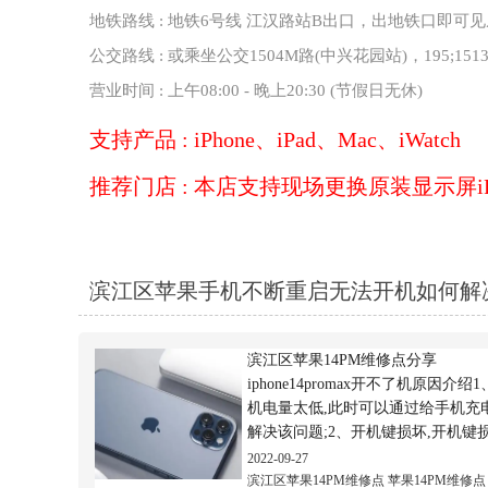
地铁路线 : 地铁6号线 江汉路站B出口，出地铁口即可见
公交路线 : 或乘坐公交1504M路(中兴花园站)，195;1513
营业时间 : 上午08:00 - 晚上20:30 (节假日无休)
支持产品 : iPhone、iPad、Mac、iWatch
推荐门店 : 本店支持现场更换原装显示屏i
滨江区苹果手机不断重启无法开机如何解
滨江区苹果14PM维修点分享
iphone14promax开不了机原因介绍
机电量太低,此时可以通过给手机充
解决该问题;2、开机键损坏,开机键
也会导致用户无法开机,解决方法为
2022-09-27
维修点找官方售后修理手机;3、手
滨江区苹果14PM维修点
苹果14PM维修点