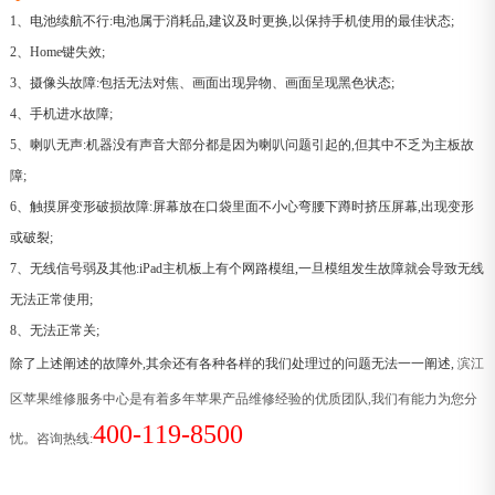
1、电池续航不行:电池属于消耗品,建议及时更换,以保持手机使用的最佳状态;
2、Home键失效;
3、摄像头故障:包括无法对焦、画面出现异物、画面呈现黑色状态;
4、手机进水故障;
5、喇叭无声:机器没有声音大部分都是因为喇叭问题引起的,但其中不乏为主板故
障;
6、触摸屏变形破损故障:屏幕放在口袋里面不小心弯腰下蹲时挤压屏幕,出现变形
或破裂;
7、无线信号弱及其他:iPad主机板上有个网路模组,一旦模组发生故障就会导致无线
无法正常使用;
8、无法正常关;
除了上述阐述的故障外,其余还有各种各样的我们处理过的问题无法一一阐述,
滨江
区苹果维修服务中心是有着多年苹果产品维修经验的优质团队,我们有能力为您分
400-119-8500
忧。咨询热线: