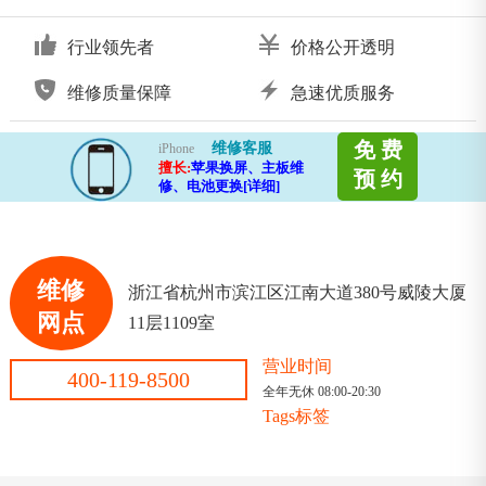
行业领先者
价格公开透明
维修质量保障
急速优质服务
免 费
维修客服
iPhone
擅长:
苹果换屏、主板维
预 约
修、电池更换[详细]
维修
浙江省杭州市滨江区江南大道380号威陵大厦
网点
11层1109室
营业时间
400-119-8500
全年无休 08:00-20:30
Tags标签