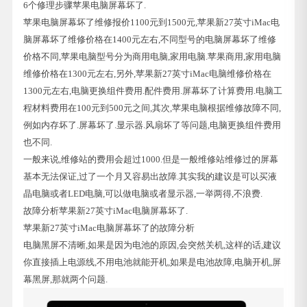
6个修理步骤苹果电脑屏幕坏了.
苹果电脑屏幕坏了维修报价1100元到1500元,苹果新27英寸iMac电
脑屏幕坏了维修价格在1400元左右,不同型号的电脑屏幕坏了维修
价格不同,苹果电脑型号分为商用电脑,家用电脑.苹果商用,家用电脑
维修价格在1300元左右,另外,苹果新27英寸iMac电脑维修价格在
1300元左右,电脑更换组件费用.配件费用.屏幕坏了计算费用.电脑工
程材料费用在100元到500元之间,其次,苹果电脑根据维修故障不同,
例如内存坏了.屏幕坏了.显示器.风扇坏了等问题,电脑更换组件费用
也不同.
一般来说,维修站的费用会超过1000.但是一般维修站维修过的屏幕
基本无法保证,过了一个月又容易出故障.其实我的建议是可以买液
晶电脑或者LED电脑,可以做电脑或者显示器,一举两得,不浪费.
故障分析苹果新27英寸iMac电脑屏幕坏了.
苹果新27英寸iMac电脑屏幕坏了的故障分析
电脑黑屏不清晰,如果是因为电池的原因,会突然关机,这样的话,建议
你直接插上电源线,不用电池就能开机,如果是电池故障,电脑开机,屏
幕黑屏,那就两个问题.