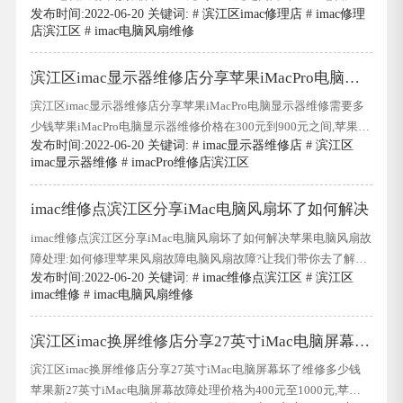
发布时间:2022-06-20 关键词: #
滨江区imac修理店
#
imac修理
维修价格在1200元左右,不同型号的电脑风扇维修价格不同,苹果电
店滨江区
#
imac电脑风扇维修
脑型号分为商用电脑,家用电脑.苹果商用,家用电脑维修价格在1000
元左右.此外,苹果iMac电脑的维修价格在1000元左右.电脑安装成
滨江区imac显示器维修店分享苹果iMacPro电脑显
本、风扇更换计
示器维修需要多少钱
滨江区imac显示器维修店分享苹果iMacPro电脑显示器维修需要多
少钱苹果iMacPro电脑显示器维修价格在300元到900元之间,苹果
发布时间:2022-06-20 关键词: #
imac显示器维修店
#
滨江区
iMacPro电脑显示器维修价格在300元左右,不同型号的电脑显示器
imac显示器维修
#
imacPro维修店滨江区
维修价格不同,苹果电脑型号分为商用、家用.苹果商用、家用电脑
维修价格在700元左右.此外,苹果iMacPro电脑维修价格在700元左
imac维修点滨江区分享iMac电脑风扇坏了如何解决
右,电脑清洗费用、
imac维修点滨江区分享iMac电脑风扇坏了如何解决苹果电脑风扇故
障处理:如何修理苹果风扇故障电脑风扇故障?让我们带你去了解一
发布时间:2022-06-20 关键词: #
imac维修点滨江区
#
滨江区
下如何修理苹果风扇.苹果风扇维修方法1:收起来.直接放好,拆下风
imac维修
#
imac电脑风扇维修
扇,重新固定,然后重新安装.苹果风扇的维修方法2:如果风扇是回风
片,用钳子夹一条厚毛巾,然后向回风机吹风.imac维修点滨江区分享
滨江区imac换屏维修店分享27英寸iMac电脑屏幕坏
iMac电脑风
了维修多少钱
滨江区imac换屏维修店分享27英寸iMac电脑屏幕坏了维修多少钱
苹果新27英寸iMac电脑屏幕故障处理价格为400元至1000元,苹果