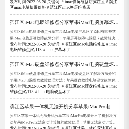
发布时间:2022-06-20 关键词: #
imac换屏维修店滨江区
#
滨江
新27英寸iMac电脑屏幕故障处理价格为900元左右,不同型号的电脑
区imac电脑换屏价格
#
滨江区imac换屏维修店
屏幕故障处理价格不同,苹果电脑型号分为商用电脑和家用电脑.苹
果的商业和家用电脑维修价格在800元左右.此外,苹果新27英寸
滨江区iMac电脑维修点分享苹果iMac电脑屏幕坏了
iMac电脑的维修价格
原因有哪些
滨江区iMac电脑维修点分享苹果iMac电脑屏幕坏了原因有哪些苹
果iMac电脑屏幕故障故障分析：苹果屏幕故障电脑显卡故障解决方
发布时间:2022-06-20 关键词: #
滨江区iMac电脑维修点
#
imac
案：1.首先,如果使用这种模式可以稳定支持或保持高特效的全流畅
电脑维修点滨江区
#
imac屏幕坏了
运行,我们需要确定所选型号的计算机是否仍然支持d4000.滨江区
iMac电脑维修点分享苹果iMac电脑屏幕坏了原因有哪些这是一个
滨江区iMac硬盘维修点分享苹果iMac电脑硬盘坏了
故障.一般来说,图形卡的
解决方法介绍
滨江区iMac硬盘维修点分享苹果iMac电脑硬盘坏了解决方法介绍
苹果iMac电脑硬盘故障处理方法：苹果硬盘故障电脑硬盘故障解决
发布时间:2022-06-20 关键词: #
滨江区iMac硬盘维修点
#
imac
方案.购买时或维护时进行专业拆卸和组装.同时,确保有人工服务可
维修点滨江区
#
imac电脑硬盘坏了
以帮助您处理这些问题.没有必要自己拆卸和组装.如果硬盘购买或
维护成功,并且数据没有被带走,则无需出售数据,数据保存在硬盘中.
滨江区苹果一体机无法开机分享苹果iMacPro电脑
滨江区iMac硬盘
开不了机解决方法
滨江区苹果一体机无法开机分享苹果iMacPro电脑开不了机解决方
法苹果iMacPro无法启动计算机的故障处理：苹果无法启动计算机
发布时间:2022-06-20 关键词: #
滨江区苹果一体机无法开机
#
并且无法启动计算机的解决方案是什么?目前,苹果无法启动计算机