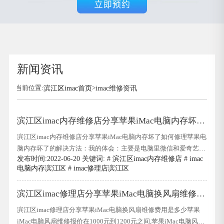
新闻资讯
当前位置:
滨江区imac首页
>
imac维修资讯
滨江区imac内存维修店分享苹果iMac电脑内存坏了
如何修理
滨江区imac内存维修店分享苹果iMac电脑内存坏了如何修理苹果电
脑内存坏了的解决方法：我的体会：主要是电脑里微信和爱奇艺缓
发布时间:2022-06-20 关键词: #
滨江区imac内存维修店
#
imac
存太多了,清理能释放很多空间.方法如下：1.微信专用清算方法：
电脑内存滨江区
#
imac修理店滨江区
微信在计算机上产生大量缓存,滨江区imac内存维修店分享苹果
iMac电脑内存坏了如何修理有些缓存是不会自动消失的,时间长了
滨江区imac修理店分享苹果iMac电脑换风扇维修费
会形成很多垃圾,占用空间很
用是多少
滨江区imac修理店分享苹果iMac电脑换风扇维修费用是多少苹果
iMac电脑风扇维修报价在1000元到1200元之间,苹果iMac电脑风扇