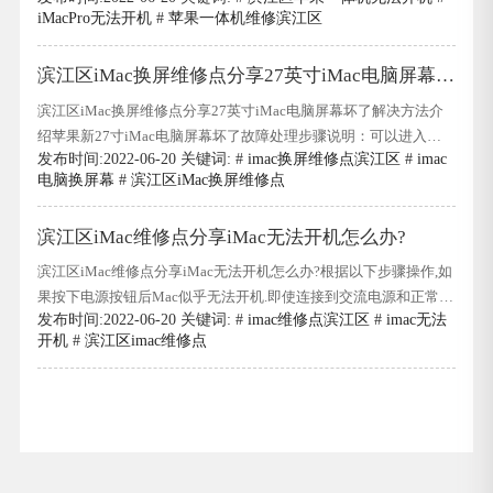
iMacPro无法开机
#
苹果一体机维修滨江区
并且无法启动计算机的原因有很多.让我们详细介绍一下如何解决
这种情况.苹果无法启动计算机.无法启动计算机的解决方案1.可能
滨江区iMac换屏维修点分享27英寸iMac电脑屏幕坏
不是苹果无法直接
了解决方法介绍
滨江区iMac换屏维修点分享27英寸iMac电脑屏幕坏了解决方法介
绍苹果新27寸iMac电脑屏幕坏了故障处理步骤说明：可以进入工
发布时间:2022-06-20 关键词: #
imac换屏维修点滨江区
#
imac
程模式,关掉电池(或取出电池10秒后再放回去),再按音量下降键和首
电脑换屏幕
#
滨江区iMac换屏维修点
页键(屏幕下方的中间键),再按开机键,同时按三个键时,5秒左右会出
现两行文字,可以放开.再按音量上升键进入工程模式,与电脑连接即
滨江区iMac维修点分享iMac无法开机怎么办?
可.滨江区iMac换
滨江区iMac维修点分享iMac无法开机怎么办?根据以下步骤操作,如
果按下电源按钮后Mac似乎无法开机.即使连接到交流电源和正常工
发布时间:2022-06-20 关键词: #
imac维修点滨江区
#
imac无法
作的显示器,Mac可能已经启动,但似乎处于关闭状态.对于这种情况,
开机
#
滨江区imac维修点
请遵循滨江区iMac维修点的工程师提供的以下步骤.滨江区iMac维
修点分享iMac无法开机怎么办?在Mac上按住电源按钮至少10秒钟,
然后松开电源按钮.