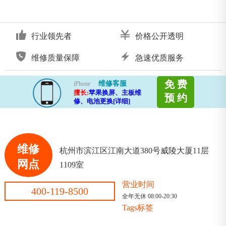
行业领先者
价格公开透明
维修质量保障
急速优质服务
免 费
维修客服
iPhone
擅长:
苹果换屏、主板维
预 约
修、电池更换[详细]
维修
杭州市滨江区江南大道380号威陵大厦11层
网点
1109室
营业时间
400-119-8500
全年无休 08:00-20:30
Tags标签