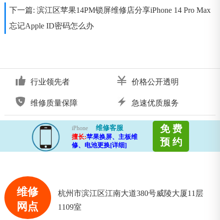
下一篇:
滨江区苹果14PM锁屏维修店分享iPhone 14 Pro Max
忘记Apple ID密码怎么办
行业领先者
价格公开透明
维修质量保障
急速优质服务
免 费
维修客服
iPhone
擅长:
苹果换屏、主板维
预 约
修、电池更换[详细]
维修
杭州市滨江区江南大道380号威陵大厦11层
网点
1109室