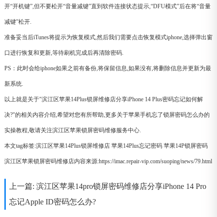
开“开机键”,但不要松开“音量减键”直到软件连接状态提示,“DFU模式”后在将“音量
减键”松开.
准备妥当后iTunes将提示为恢复模式,然后我们需要点击恢复模式iphone,选择弹出窗
口进行恢复和更新,等待刷机完成后再清除密码.
PS：此时会给iphone如果之前有备份,将保留信息,如果没有,将删除信息并更新为最
新系统.
以上就是关于"滨江区苹果14Plus锁屏维修店分享iPhone 14 Plus密码忘记如何解
决?"的相关内容介绍,希望对您有所帮助,更多关于苹果手机忘了锁屏密码怎么办的
实操教程,敬请关注滨江区苹果锁屏密码维修服务中心.
本文tag标签:
滨江区苹果14Plus锁屏维修店
苹果14Plus忘记密码
苹果14P锁屏密码
滨江区苹果锁屏密码维修店内容来源:https://imac.repair-vip.com/suoping/news/79.html
上一篇:
滨江区苹果14pro锁屏密码维修店分享iPhone 14 Pro
忘记Apple ID密码怎么办?