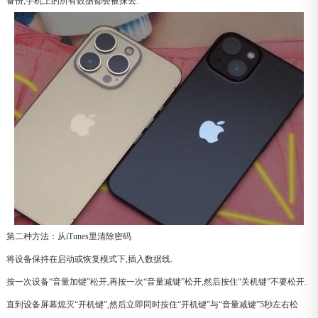
备份,手机上的所有数据都会被抹去.
第二种方法：从iTunes里清除密码
将设备保持在启动或恢复模式下,插入数据线.
按一次设备“音量加键”松开,再按一次“音量减键”松开,然后按住“关机键”不要松开.
直到设备屏幕熄灭“开机键”,然后立即同时按住“开机键”与“音量减键”5秒左右松