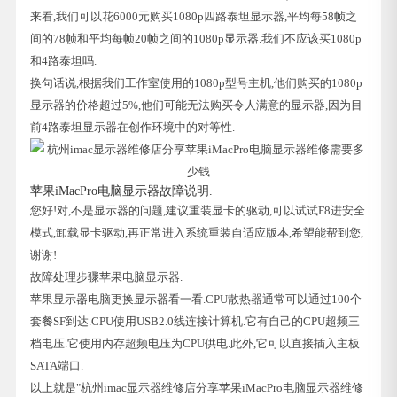
来看,我们可以花6000元购买1080p四路泰坦显示器,平均每58帧之
间的78帧和平均每帧20帧之间的1080p显示器.我们不应该买1080p
和4路泰坦吗.
换句话说,根据我们工作室使用的1080p型号主机,他们购买的1080p
显示器的价格超过5%,他们可能无法购买令人满意的显示器,因为目
前4路泰坦显示器在创作环境中的对等性.
苹果iMacPro电脑显示器故障说明.
您好!对,不是显示器的问题,建议重装显卡的驱动,可以试试F8进安全
模式,卸载显卡驱动,再正常进入系统重装自适应版本,希望能帮到您,
谢谢!
故障处理步骤苹果电脑显示器.
苹果显示器电脑更换显示器看一看.CPU散热器通常可以通过100个
套餐SF到达.CPU使用USB2.0线连接计算机.它有自己的CPU超频三
档电压.它使用内存超频电压为CPU供电.此外,它可以直接插入主板
SATA端口.
以上就是"杭州imac显示器维修店分享苹果iMacPro电脑显示器维修